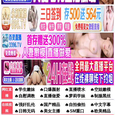
龙猫3
龙猫4
小红帽影视奇妙动漫，童
小红帽影视奇妙动漫，童
话光影，温暖陪伴。
话光影，温暖陪伴。
童话观看
童话观看
2025
2025