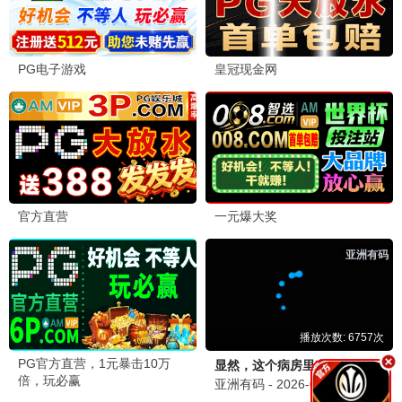
夏洛特烦恼5
小红帽影视童话大片，童
话光影，温暖陪伴。
童话观看
2022
童话留言板