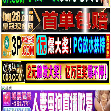
🐱 奇妙动漫
魔法森林
夏目友人帐1
独行月球2
小红帽影视奇妙动漫，童
小红帽影视奇妙动漫，童
话光影，温暖陪伴。
话光影，温暖陪伴。
童话观看
童话观看
2025
2020